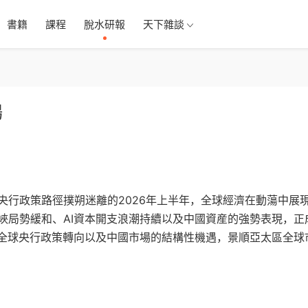
書籍
課程
脫水研報
天下雜談
場
央行政策路徑撲朔迷離的2026年上半年，全球經濟在動蕩中展
峽局勢緩和、AI資本開支浪潮持續以及中國資産的強勢表現，正
、全球央行政策轉向以及中國市場的結構性機遇，景順亞太區全球