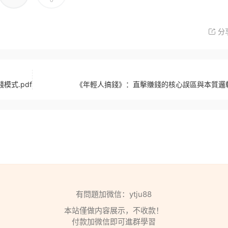
0
分
式.pdf
《年輕人搞錢》：直擊賺錢的核心誤區與本質邏輯.
有問題加微信：ytju88
本站僅做内容展示，不收款！
付款加微信即可進群學習