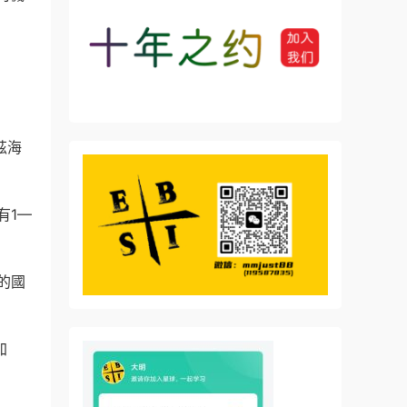
茲海
有1—
的國
加