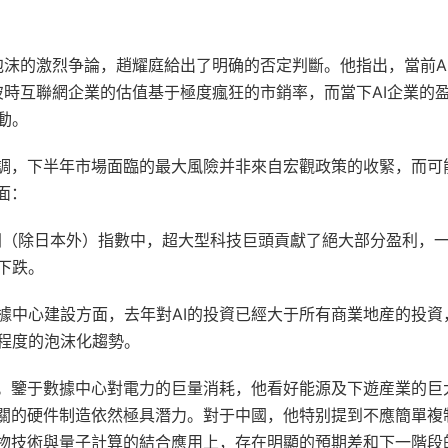
泡沫的激烈争論，趙耀庭給出了明确的否定判斷。他指出，當前A
彼時互聯網企業的估值基于極度瘋狂的市銷率，而當下AI企業的
動。
強調，下半年市場面臨的最大風險并非來自宏觀政策的收緊，而可
面：
亞洲（除日本外）指數中，超大型科技巨頭貢獻了絕大部分盈利，
下跌。
據中心建設方面，去年對AI的投資已經大于所有商業地産的投資
程度的泡沫化趨勢。
挖。鑒于數據中心對電力的巨量消耗，他看好能源及下遊産業的巨
相關的硬件制造依然極具潛力。對于中國，他特别提到不應簡單複
生物技術與量子計算的結合應用上，存在明顯的預期差和下一階段