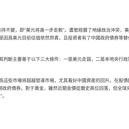
維持不變，即“美元将進一步走軟”。盡管經曆了地緣政治沖突，
是因爲美元目前估值依然昂貴，且投資者有了中國政府債券等替
其判斷主要基于以下三大條件：一是美元走弱，二是本地央行政
爲這些市場将超越發達市場，尤其看好中國資産的回升。在股債
長期政府債券。對于黃金，雖然近期金價從曆史高位回落，但全球
”。