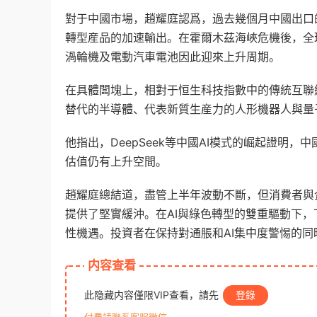
對于中國市場，趙耀庭認爲，過去幾個月中國出口
轉型産品的加速輸出。在霍爾木茲海峽危機後，全
渦輪機及電動汽車電池因此迎來上升周期。
在具體闆塊上，相對于恒生科技指數中的傳統互聯
替代的半導體、代表新質生産力的人形機器人與量
他指出，DeepSeek等中國AI模式的崛起證明
估值仍有上升空間。
趙耀庭總結道，盡管上半年波動不斷，但消費者與
提供了堅實緩沖。在AI與綠色轉型的雙重驅動下，
性機遇。投資者在保持對通脹和AI集中度警惕的
内容查看
此隐藏内容僅限VIP查看，請先
登錄