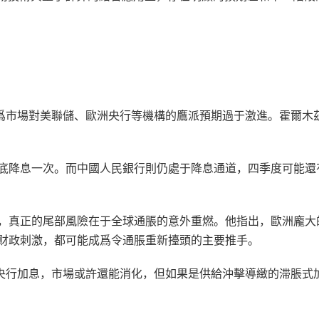
認爲市場對美聯儲、歐洲央行等機構的鷹派預期過于激進。霍爾木
底降息一次。而中國人民銀行則仍處于降息通道，四季度可能還
，真正的尾部風險在于全球通脹的意外重燃。他指出，歐洲龐大
财政刺激，都可能成爲令通脹重新擡頭的主要推手。
使央行加息，市場或許還能消化，但如果是供給沖擊導緻的滞脹式