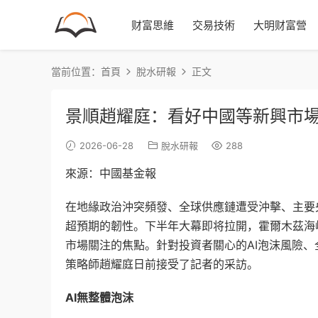
财富思維
交易技術
大明财富營
當前位置：
首頁
脫水研報
正文
景順趙耀庭：看好中國等新興市
2026-06-28
脫水研報
288
來源：中國基金報
在地緣政治沖突頻發、全球供應鏈遭受沖擊、主要
超預期的韌性。下半年大幕即将拉開，霍爾木茲海
市場關注的焦點。針對投資者關心的AI泡沫風險
策略師趙耀庭日前接受了記者的采訪。
AI無整體泡沫