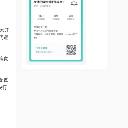
美元并
代選
策寬
配置
央行