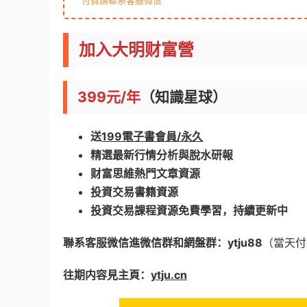
付費請聯系客服微信
加入大明财富營
399元/年
（知識星球）
送
199電子書會員/永久
精選最新行情分析與脫水研報
财富思維熱門文章資源
投資交易書籍資源
投資交易課程資源免費學習，持續更新中
聯系客服微信進微信群和網盤群：ytju88
（當天付
往期内容見主頁：
ytju.cn