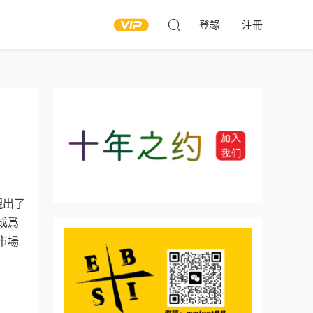
登錄
注冊
現出了
成爲
市場