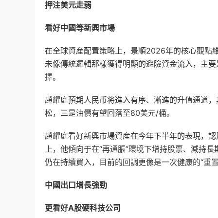
押注美元走弱
看好中國等新興市場
在全球資産配置策略上，景順2026年的核心觀點
未像傳統邏輯那樣獲得明顯的避險資金流入，主要
擇。
趙耀庭預期人民币将進入有序、漸進的升值通道，
松，三是油價有望回落至80美元/桶。
趙耀庭看好新興市場資産在今年下半年的表現，認
上，他傾向于在“再通脹”環境下增持股票、減持
仍在持續買入，目前的回調更像是一次健康的“重置
中國出口增長強勁
更看好A股硬科技公司