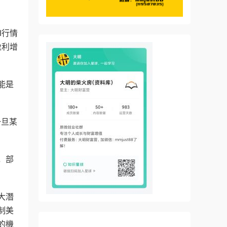
I行情
盈利增
能是
一旦某
，部
大潛
制美
的機