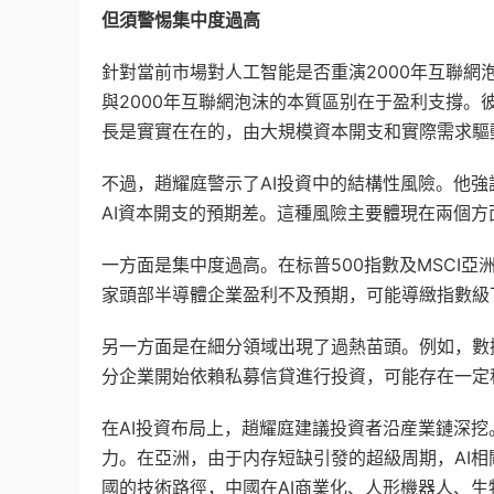
但須警惕集中度過高
針對當前市場對人工智能是否重演2000年互聯網
與2000年互聯網泡沫的本質區别在于盈利支撐。
長是實實在在的，由大規模資本開支和實際需求驅
不過，趙耀庭警示了AI投資中的結構性風險。他
AI資本開支的預期差。這種風險主要體現在兩個方
一方面是集中度過高。在标普500指數及MSCI
家頭部半導體企業盈利不及預期，可能導緻指數級
另一方面是在細分領域出現了過熱苗頭。例如，數
分企業開始依賴私募信貸進行投資，可能存在一定
在AI投資布局上，趙耀庭建議投資者沿産業鏈深
力。在亞洲，由于内存短缺引發的超級周期，AI
國的技術路徑，中國在AI商業化、人形機器人、