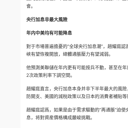
會。
央行加息非最大風險
年内中美均有可能降息
對于市場普遍擔憂的“全球央行加息潮”，趙耀庭
峽有望恢複開放，總體通脹壓力有望減弱。
他預測美聯儲在年内更有可能按兵不動，甚至在年
2次政策利率下調空間。
趙耀庭直言，央行加息本身并非下半年最大的風險
防開支、美國的減稅政策以及日本的消費者補貼等
趙耀庭認爲，如果是由于需求驅動的“再通脹”迫
息，将對資産價格構成嚴峻挑戰。