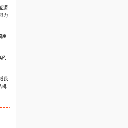
能源
風力
國産
業的
增長
結構