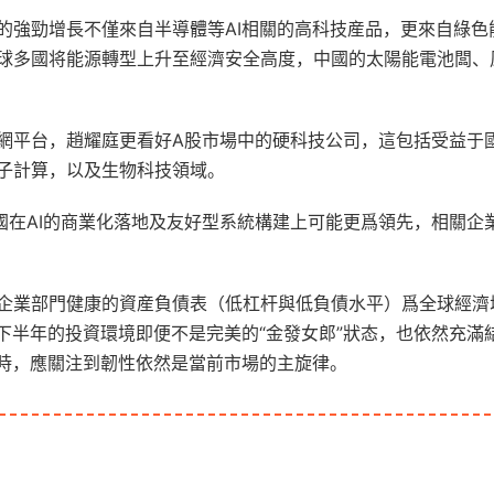
的強勁增長不僅來自半導體等AI相關的高科技産品，更來自綠色
球多國将能源轉型上升至經濟安全高度，中國的太陽能電池闆、
網平台，趙耀庭更看好A股市場中的硬科技公司，這包括受益于
子計算，以及生物科技領域。
，中國在AI的商業化落地及友好型系統構建上可能更爲領先，相關企
企業部門健康的資産負債表（低杠杆與低負債水平）爲全球經濟
下半年的投資環境即便不是完美的“金發女郎”狀态，也依然充滿
同時，應關注到韌性依然是當前市場的主旋律。