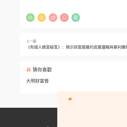
上一篇
《有錢人緻富秘笈》：揭示财富圈層的底層邏輯與暴利賺錢模
猜你喜歡
大明财富營