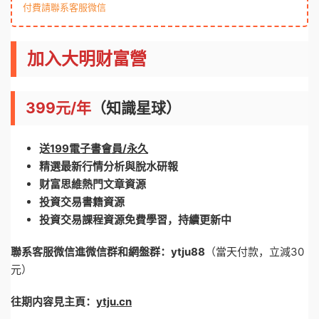
付費請聯系客服微信
加入大明财富營
399元/年
（知識星球）
送
199電子書會員/永久
精選最新行情分析與脫水研報
财富思維熱門文章資源
投資交易書籍資源
投資交易課程資源免費學習，持續更新中
聯系客服微信進微信群和網盤群：ytju88
（當天付款，立減30
元）
往期内容見主頁：
ytju.cn