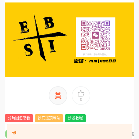
賞
0
分時圖怎麽看
抄底逃頂戰法
炒股教程
分享海報