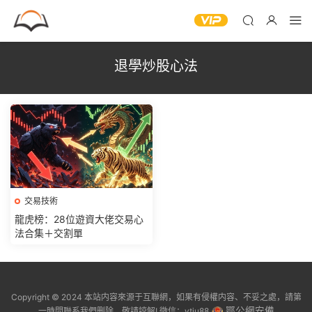
退學炒股心法
交易技術
龍虎榜：28位遊資大佬交易心
法合集＋交割單
Copyright © 2024 本站内容來源于互聯網，如果有侵權内容、不妥之處，請第
鄂公網安備
一時間聯系我們删除。敬請諒解! 微信：ytju88