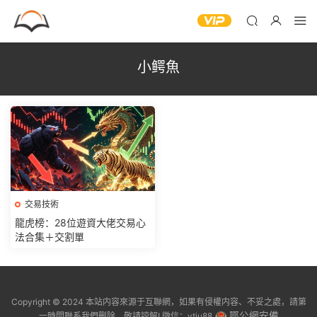
小鳄魚
交易技術
龍虎榜：28位遊資大佬交易心
法合集＋交割單
Copyright © 2024 本站内容來源于互聯網，如果有侵權内容、不妥之處，請第
鄂公網安備
一時間聯系我們删除。敬請諒解! 微信：ytju88